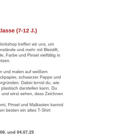
lasse (7-12 J.)
orkshop treffen wir uns, um
nstände und mehr mit Bleistift,
de, Farbe und Pinsel vielfältig in
etzen.
en und malen auf weißem
ockpapier, schwarzer Pappe und
rgründen. Dabei lernst du, wie
plastisch darstellen kann. Du
 und wirst sehen, dass Zeichnen
mmi, Pinsel und Malkasten kannst
m besten ein altes T-Shirt
3.06. und 04.07.25