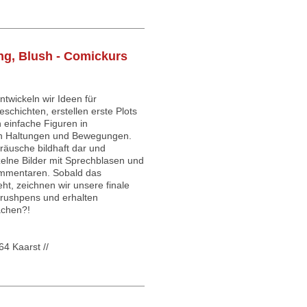
g, Blush - Comickurs
wickeln wir Ideen für
eschichten, erstellen erste Plots
 einfache Figuren in
n Haltungen und Bewegungen.
eräusche bildhaft dar und
elne Bilder mit Sprechblasen und
mmentaren. Sobald das
ht, zeichnen wir unsere finale
Brushpens und erhalten
achen?!
4 Kaarst //