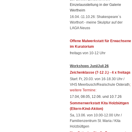
Einzelausstellung in der Galerie
Wertheim
16.04.-11.10.26: Shakespeare`s
Worthort - meine Skulptur auf der
LAGA Neuss
Offene Malwerkstatt für Erwachsene
im Kuratorium
freitags von 10-12 Uhr
Workshops
Juni/Juli
26
Zeichenklasse
(7-12 J.) - 4 x freitags
Start: Fr, 20.03. von 16-18.30 Uhr /
VHS Meerbusch/Realschule Osterath
;
weitere Termine:
17.04, 08.05, 12.06. und 10.7.26
Sommerwerkstatt Kita Holzbüttgen
(Eltern-Kind-Aktion)
Sa, 13.06. von 10.00-12.00 Uhr /
Familienzentrum St. Maria / Kita
Holzbüttgen