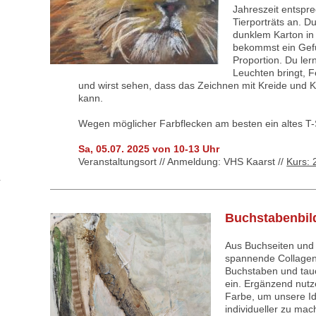
Jahreszeit entspre
Tierporträts an. D
dunklem Karton in
bekommst ein Gefü
Proportion. Du le
Leuchten bringt, Fe
und wirst sehen, dass das Zeichnen mit Kreide und K
kann.
Wegen möglicher Farbflecken am besten ein altes T-
Sa, 05.07. 2025 von 10-13 Uhr
Veranstaltungsort // Anmeldung: VHS Kaarst //
Kurs:
Buchstabenbild
Aus Buchseiten und 
spannende Collagen,
Buchstaben und tauc
ein. Ergänzend nutze
Farbe, um unsere I
individueller zu mac