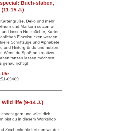
special: Buch-staben,
(11-15 J.)
ir Kartengrüße, Deko und mehr.
elinern und Markern setzen wir
 und lassen Notizbücher, Karten,
önlichen Einzelstücken werden.
duelle Schriftzüge und Alphabete,
e und Hintergründe und nutzen
zer. Wenn du Spaß an kreativen
taben tanzen lassen möchtest,
s genau richtig!
3 Uhr
 251-69409
Wild life (9-14 J.)
ichnest gern und willst dich
n bist du in diesem Workshop
und Zeichenkohle fertigen wir der