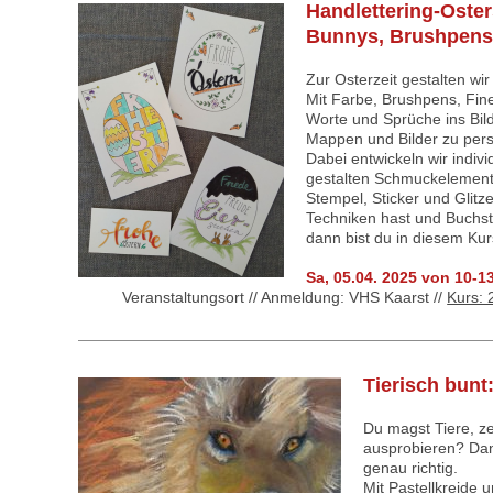
Handlettering-Oster
Bunnys, Brushpens 
Zur Osterzeit gestalten w
Mit Farbe, Brushpens, Fin
Worte und Sprüche ins Bild
Mappen und Bilder zu pers
Dabei entwickeln wir indivi
gestalten Schmuckelement
Stempel, Sticker und Glit
Techniken hast und Buchs
dann bist du in diesem Kur
Sa, 05.04. 2025 von 10-1
Veranstaltungsort // Anmeldung: VHS Kaarst //
Kurs:
Tierisch bunt: 
Du magst Tiere, ze
ausprobieren? Dan
genau richtig.
Mit Pastellkreide 