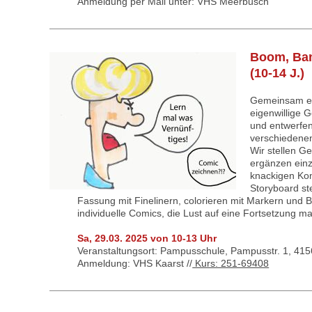
Anmeldung per Mail unter: VHS Meerbusch
Boom, Ban
(10-14 J.)
Gemeinsam ent
eigenwillige G
und entwerfen
verschiedene
Wir stellen G
ergänzen einz
knackigen Ko
Storyboard ste
Fassung mit Finelinern, colorieren mit Markern und 
individuelle Comics, die Lust auf eine Fortsetzung m
Sa, 29.03. 2025 von 10-13 Uhr
Veranstaltungsort: Pampusschule, Pampusstr. 1, 4156
Anmeldung: VHS Kaarst //
Kurs: 251-69408