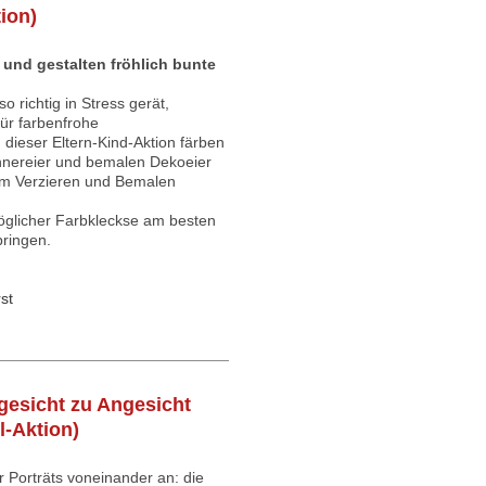
tion)
r und gestalten fröhlich bunte
o richtig in Stress gerät,
für farbenfrohe
 dieser Eltern-Kind-Aktion färben
hnereier und bemalen Dekoeier
um Verzieren und Bemalen
möglicher Farbkleckse am besten
bringen.
st
gesicht zu Angesicht
l-Aktion)
 Porträts voneinander an: die