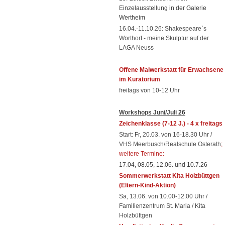
Einzelausstellung in der Galerie
Wertheim
16.04.-11.10.26: Shakespeare`s
Worthort - meine Skulptur auf der
LAGA Neuss
Offene Malwerkstatt für Erwachsene
im Kuratorium
freitags von 10-12 Uhr
Workshops
Juni/Juli
26
Zeichenklasse
(7-12 J.) - 4 x freitags
Start: Fr, 20.03. von 16-18.30 Uhr /
VHS Meerbusch/Realschule Osterath
;
weitere Termine:
17.04, 08.05, 12.06. und 10.7.26
Sommerwerkstatt Kita Holzbüttgen
(Eltern-Kind-Aktion)
Sa, 13.06. von 10.00-12.00 Uhr /
Familienzentrum St. Maria / Kita
Holzbüttgen