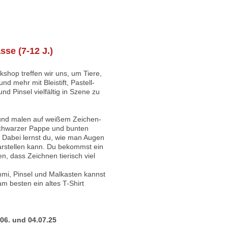
sse (7-12 J.)
shop treffen wir uns, um Tiere,
d mehr mit Bleistift, Pastell-
und Pinsel vielfältig in Szene zu
und malen auf weißem Zeichen-
schwarzer Pappe und bunten
 Dabei lernst du, wie man Augen
arstellen kann. Du bekommst ein
n, dass Zeichnen tierisch viel
mmi, Pinsel und Malkasten kannst
m besten ein altes T-Shirt
3.06. und 04.07.25