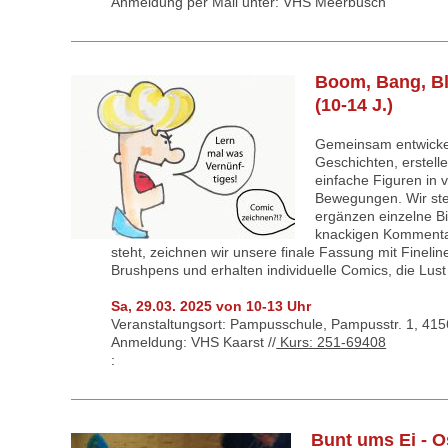
Anmeldung per Mail unter: VHS Meerbusch
Boom, Bang, Bl
(10-14 J.)
Gemeinsam entwickeln
Geschichten, erstell
einfache Figuren in
Bewegungen. Wir ste
ergänzen einzelne B
knackigen Kommenta
steht, zeichnen wir unsere finale Fassung mit Finelin
Brushpens und erhalten individuelle Comics, die Lus
Sa, 29.03. 2025 von 10-13 Uhr
Veranstaltungsort: Pampusschule, Pampusstr. 1, 4156
Anmeldung: VHS Kaarst //
Kurs: 251-69408
:
Bunt ums Ei - O