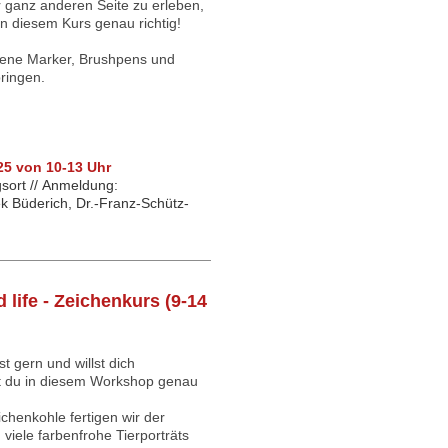
r ganz anderen Seite zu erleben,
in diesem Kurs genau richtig!
dene Marker, Brushpens und
bringen.
25 von 10-13 Uhr
sort //
Anmeldung:
ek Büderich, Dr.-Franz-Schütz-
d life - Zeichenkurs (9-14
t gern und willst dich
t du in diesem Workshop genau
ichenkohle fertigen wir der
viele farbenfrohe Tierporträts