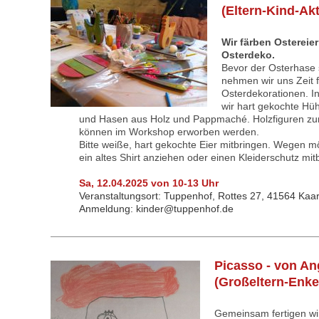
(Eltern-Kind-Ak
Wir färben Ostereie
Osterdeko.
Bevor der Osterhase s
nehmen wir uns Zeit 
Osterdekorationen. In
wir hart gekochte Hü
und Hasen aus Holz und Pappmaché. Holzfiguren z
können im Workshop erworben werden.
Bitte weiße, hart gekochte Eier mitbringen. Wegen 
ein altes Shirt anziehen oder einen Kleiderschutz mit
Sa, 12.04.2025 von 10-13 Uhr
Veranstaltungsort:
Tuppenhof, Rottes 27, 41564 Kaar
Anmeldung: kinder@tuppenhof.de
Picasso - von An
(Großeltern-Enke
Gemeinsam fertigen wir