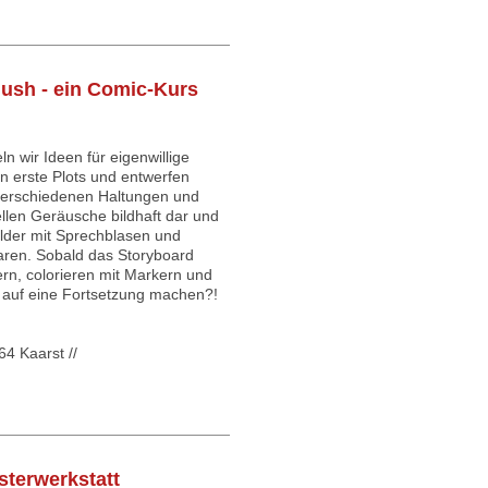
ush - ein Comic-Kurs
 wir Ideen für eigenwillige
en erste Plots und entwerfen
 verschiedenen Haltungen und
llen Geräusche bildhaft dar und
ilder mit Sprechblasen und
ren. Sobald das Storyboard
ern, colorieren mit Markern und
t auf eine Fortsetzung machen?!
4 Kaarst //
sterwerkstatt