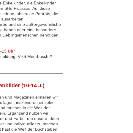
e Enkelkinder, die Enkelkinder
m Stile Picassos. Auf diese
iedene, abstrakte Porträts, die
g ausarbeiten.
 Farbe und eine außergewöhnliche
g haben oder eine besondere
n Lieblingsmenschen benötigen.
0-13 Uhr
meldung: VHS Meerbusch //
nbilder (10-14 J.)
en und Magazinen erstellen wir
llagen, inszenieren einzelne
nd tauchen in die Welt der
ein. Ergänzend nutzen wir
rker und Farbe, um unsere Ideen
er und individueller zu machen.
 hast die Welt der Buchstaben