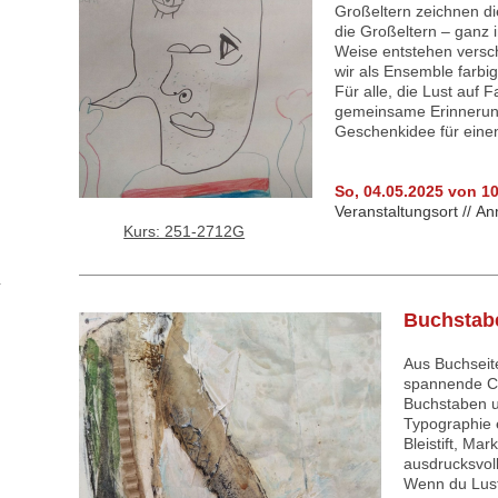
Großeltern zeichnen di
die Großeltern – ganz i
Weise entstehen versch
wir als Ensemble farbi
Für alle, die Lust auf
gemeinsame Erinnerun
Geschenkidee für eine
So, 04.05.2025 von 1
Veranstaltungsort //
An
Kurs: 251-2712G
Buchstabe
Aus Buchseit
spannende Co
Buchstaben u
Typographie 
Bleistift, Ma
ausdrucksvoll
Wenn du Lust