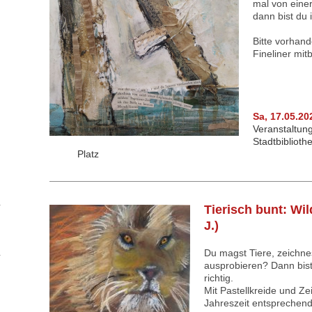
mal von eine
dann bist du 
Bitte vorhan
Fineliner mit
Sa, 17.05.20
Veranstaltung
Stadtbiblioth
Platz
Tierisch bunt: Wil
J.)
Du magst Tiere, zeichnes
ausprobieren? Dann bis
richtig.
Mit Pastellkreide und Ze
Jahreszeit entsprechend 