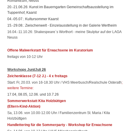
RomaNEum, Neuss
20.-21.06.26: Kunst im Bauerngarten Gemeinschaftsausstellung im
Tuppenhof, Kaarst
04.-05.07.: Kultursommer Kaarst
15.-29.08.: Zwischenwelt - Einzelausstellung in der Galerie Wertheim
16.04.-11.10.26: Shakespeare`s Worthort - meine Skulptur auf der LAGA
Neuss
Offene Malwerkstatt für Erwachsene im Kuratorium
freitags von 10-12 Uhr
Workshops
Juni/Juli
26
Zeichenklasse
(7-12 J.) - 4 x freitags
Start: Fr, 20.03. von 16-18.30 Uhr / VHS Meerbusch/Realschule Osterath
;
weitere Termine:
17.04, 08.05, 12.06. und 10.7.26
Sommerwerkstatt Kita Holzbüttgen
(Eltern-Kind-Aktion)
Sa, 13.06. von 10.00-12.00 Uhr / Familienzentrum St. Maria / Kita
Holzbüttgen
Handlettering für die Sommerparty - Workshop für Erwachsene