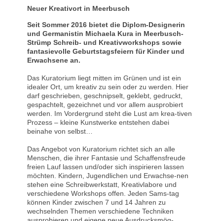
Neuer Kreativort in Meerbusch
Seit Sommer 2016 bietet die Diplom-Designerin
und Germanistin Michaela Kura in Meerbusch-
Strümp Schreib- und Kreativworkshops sowie
fantasievolle Geburtstagsfeiern für Kinder und
Erwachsene an.
Das Kuratorium liegt mitten im Grünen und ist ein
idealer Ort, um kreativ zu sein oder zu werden. Hier
darf geschrieben, geschnipselt, geklebt, gedruckt,
gespachtelt, gezeichnet und vor allem ausprobiert
werden. Im Vordergrund steht die Lust am krea-tiven
Prozess – kleine Kunstwerke entstehen dabei
beinahe von selbst…
Das Angebot von Kuratorium richtet sich an alle
Menschen, die ihrer Fantasie und Schaffensfreude
freien Lauf lassen und/oder sich inspirieren lassen
möchten. Kindern, Jugendlichen und Erwachse-nen
stehen eine Schreibwerkstatt, Kreativlabore und
verschiedene Workshops offen. Jeden Sams-tag
können Kinder zwischen 7 und 14 Jahren zu
wechselnden Themen verschiedene Techniken
ausprobieren und eigene neue Ausdrucksmög-